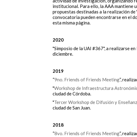
actividad de investigación, organizando r
institucional. Para ello, la AAA mantiene
propuestas destinadas a la realización de
convocatoria pueden encontrarse en el d
esta misma página.
2020
"Simposio de la UAI #367", a realizarse en 
diciembre.
2019
“
9no. Friends of Friends Meeting
”, realiz
"
Workshop de Infraestructura Astronómi
ciudad de Córdoba.
"
Tercer Workshop de Difusión y Enseñan
ciudad de San Juan.
2018
“
8vo. Friends of Friends Meeting
”, realiz